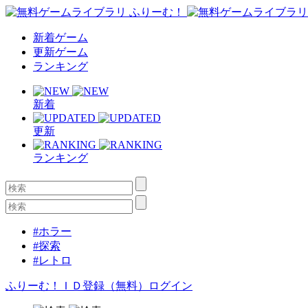
新着ゲーム
更新ゲーム
ランキング
新着
更新
ランキング
#ホラー
#探索
#レトロ
ふりーむ！ＩＤ登録（無料）
ログイン