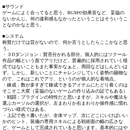
■サウンド
ゲームによく合ってると思う。BGMや効果音など、妥協の
ないかんじ。何の違和感もなかったということはそういうこ
となのかなと思う。
■システム
称賛だけでは芸がないので、何か言うとしたらここかなと思
う。
・３Dダンジョン：賛否分かれる部分。個人的にはツクール
作品の幅という面でアリだけど、普遍的に採用されていく様
式ではないこともまた事実かなぁと。周回などはしんどいは
ず。しかし、新しいことにチャレンジしていく姿勢の賜物な
ので、これはこれでアリ、というのが個人的な着地点。
・錬成：数が多すぎて錬成できるアイテムにたどり着くのは
そこそこ大変（妥協のないゲームの作り込みの証でもある）
・戦闘：プラグインの特性だと思いますが、スキルや魔法を
選ぶカーソルの選択が、左まわりか右まわりか操作感に慣れ
づらい様式ではある。
・上記で色々書いたが、全体マップ、次にどこにいけばいい
かのヒント、装備の専用スキルによる戦術面の幅の広さな
ど、ゲームとして完成されていると思います。基本的にはや