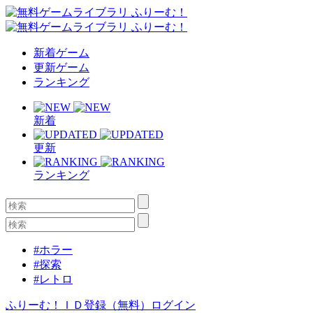
新着ゲーム
更新ゲーム
ランキング
新着
更新
ランキング
#ホラー
#探索
#レトロ
ふりーむ！ＩＤ登録（無料）
ログイン