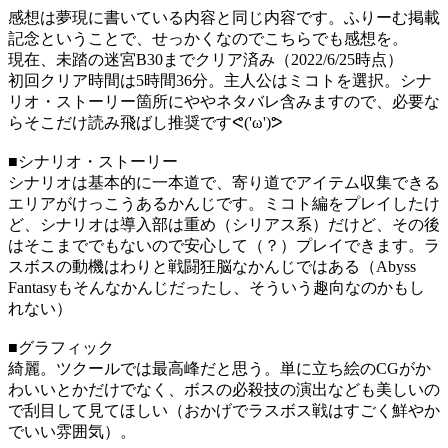
感想は夢現に書いている内容と同じ内容です。ふりーむ掲載
記念ということで、せっかくなのでこちらでも感想を。
現在、未踏の迷宮B30までクリア済み（2022/6/25時点）
初回クリア時間は5時間36分。主人公はミコトを選択。シナ
リオ・ストーリー箇所にややネタバレ含みますので、必要な
らそこだけ読み飛ばし推奨ですᕙ('ω')ᕗ
■シナリオ・ストーリー
シナリオは基本的に一本道で、寄り道でアイテム収集できる
エリアがけっこうあるかんじです。ミコト編をプレイしたけ
ど、シナリオは導入部は重め（シリアス系）だけど、その後
はそこまででもないので安心して（？）プレイできます。ラ
スボスの動機はわりと戦闘狂脳なかんじではある（Abyss
Fantasyもそんなかんじだったし、そういう趣向なのかもし
れない）
■グラフィック
綺麗。ツクールでは最高峰だと思う。単に立ち絵のCGがか
わいいとかだけでなく、ボスの必殺技の演出なども美しいの
で刮目して見てほしい（おかげでラスボス戦はすごく鮮やか
でいい雰囲気）。