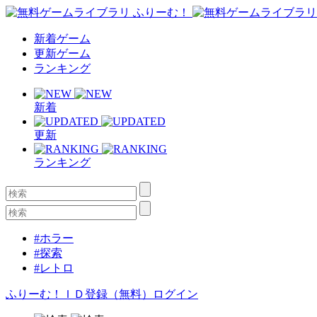
新着ゲーム
更新ゲーム
ランキング
新着
更新
ランキング
#ホラー
#探索
#レトロ
ふりーむ！ＩＤ登録（無料）
ログイン