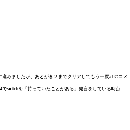
に進みましたが、あとがき２までクリアしてもう一度#1のコメ
s●itchを「持っていたことがある」発言をしている時点