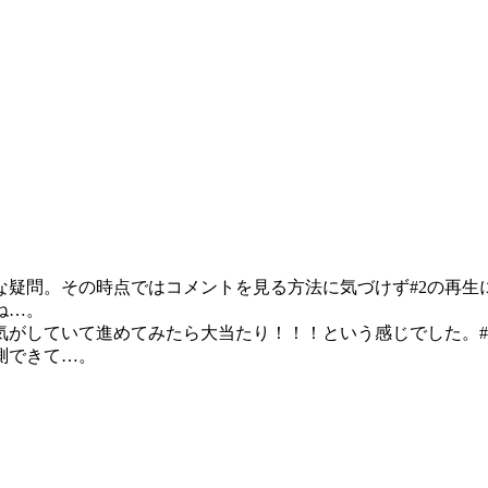
な疑問。その時点ではコメントを見る方法に気づけず#2の再生
ね…。
していて進めてみたら大当たり！！！という感じでした。#4で
測できて…。