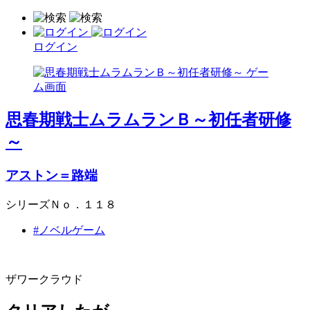
ログイン
思春期戦士ムラムランＢ～初任者研修
～
アストン＝路端
シリーズＮｏ．１１８
#ノベルゲーム
ザワークラウド