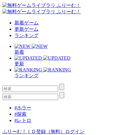
新着ゲーム
更新ゲーム
ランキング
新着
更新
ランキング
#ホラー
#探索
#レトロ
ふりーむ！ＩＤ登録（無料）
ログイン