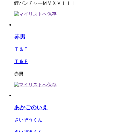
鯉パンチャ―ＭＭＸＶＩＩＩ
赤男
Ｔ＆Ｆ
Ｔ＆Ｆ
赤男
あかごのいえ
さいぞうくん