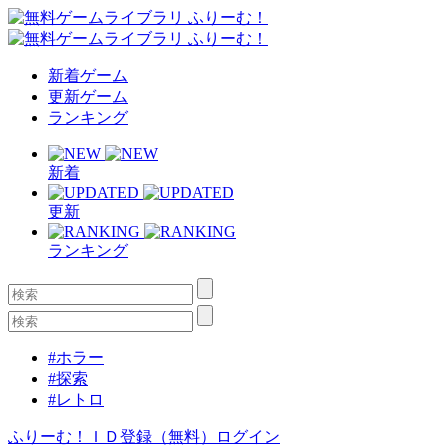
新着ゲーム
更新ゲーム
ランキング
新着
更新
ランキング
#ホラー
#探索
#レトロ
ふりーむ！ＩＤ登録（無料）
ログイン