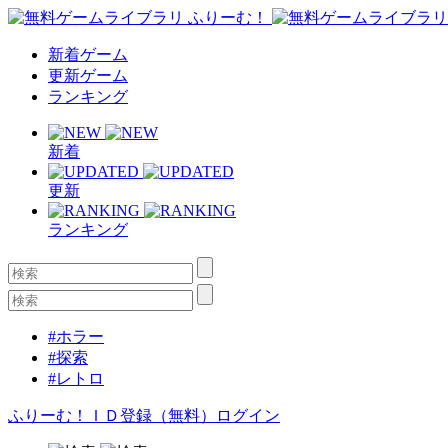
新着ゲーム
更新ゲーム
ランキング
新着
更新
ランキング
#ホラー
#探索
#レトロ
ふりーむ！ＩＤ登録（無料）
ログイン