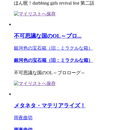
ほん呪！durbbing girls revival fest 第二話
不可思議な国のOL～プロ...
銀河色の宝石箱（旧：ミラクルな箱）
銀河色の宝石箱（旧：ミラクルな箱）
不可思議な国のOL～プロローグ～
メタネタ・マテリアライズ！
雨夜曲切
雨夜曲切