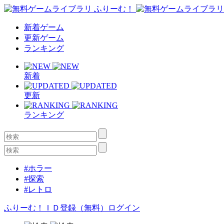
新着ゲーム
更新ゲーム
ランキング
新着
更新
ランキング
#ホラー
#探索
#レトロ
ふりーむ！ＩＤ登録（無料）
ログイン