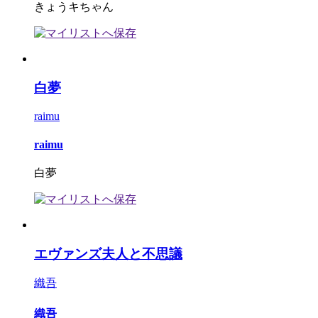
きょうキちゃん
白夢
raimu
raimu
白夢
エヴァンズ夫人と不思議
織吾
織吾