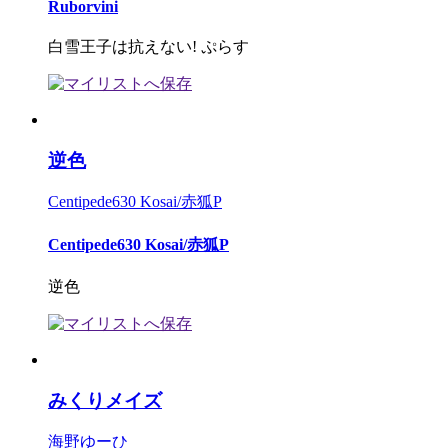
Ruborvini
白雪王子は抗えない! ぷらす
逆色
Centipede630 Kosai/赤狐P
Centipede630 Kosai/赤狐P
逆色
みくりメイズ
海野ゆーひ