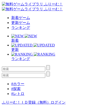
新着ゲーム
更新ゲーム
ランキング
新着
更新
ランキング
#ホラー
#探索
#レトロ
ふりーむ！ＩＤ登録（無料）
ログイン