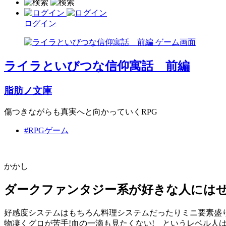
ログイン
ライラといびつな信仰寓話 前編
脂肪ノ文庫
傷つきながらも真実へと向かっていくRPG
#RPGゲーム
かかし
ダークファンタジー系が好きな人には
好感度システムはもちろん料理システムだったりミニ要素盛
物凄くグロが苦手!血の一滴も見たくない! というレベル