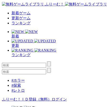
新着ゲーム
更新ゲーム
ランキング
新着
更新
ランキング
#ホラー
#探索
#レトロ
ふりーむ！ＩＤ登録（無料）
ログイン