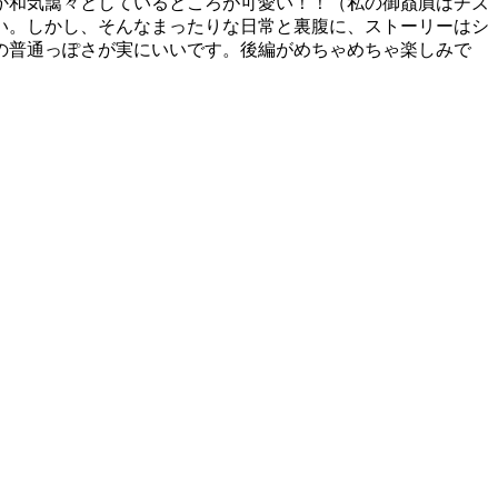
か和気藹々としているところが可愛い！！（私の御贔屓はチズ
い。しかし、そんなまったりな日常と裏腹に、ストーリーはシ
の普通っぽさが実にいいです。後編がめちゃめちゃ楽しみで