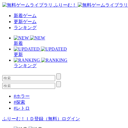
新着ゲーム
更新ゲーム
ランキング
新着
更新
ランキング
#ホラー
#探索
#レトロ
ふりーむ！ＩＤ登録（無料）
ログイン