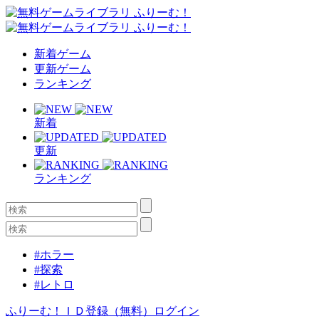
新着ゲーム
更新ゲーム
ランキング
新着
更新
ランキング
#ホラー
#探索
#レトロ
ふりーむ！ＩＤ登録（無料）
ログイン