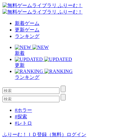
新着ゲーム
更新ゲーム
ランキング
新着
更新
ランキング
#ホラー
#探索
#レトロ
ふりーむ！ＩＤ登録（無料）
ログイン