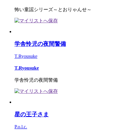
怖い童謡シリーズ～とおりゃんせ～
学舎怜児の夜間警備
T.Ryousuke
T.Ryousuke
学舎怜児の夜間警備
星の王子さま
P.o.l.c.