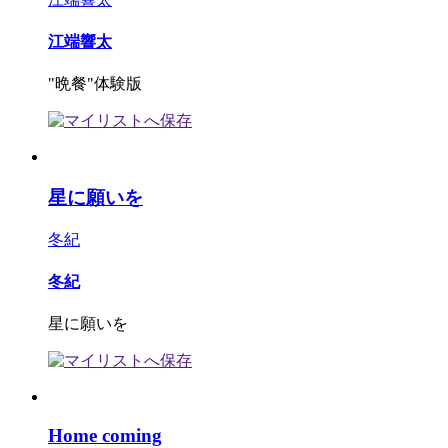
江端響太
"晩餐"体験版
星に願いを
冬紀
冬紀
星に願いを
Home coming