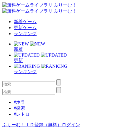
新着ゲーム
更新ゲーム
ランキング
新着
更新
ランキング
#ホラー
#探索
#レトロ
ふりーむ！ＩＤ登録（無料）
ログイン