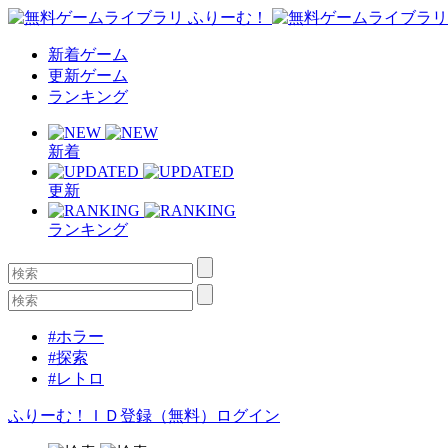
新着ゲーム
更新ゲーム
ランキング
新着
更新
ランキング
#ホラー
#探索
#レトロ
ふりーむ！ＩＤ登録（無料）
ログイン