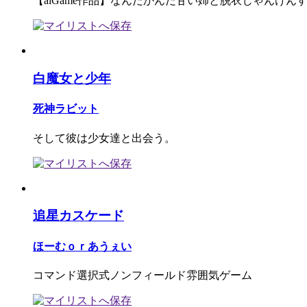
【aiGame作品】なんだかんだ甘い姉と脱衣じゃんけん
白魔女と少年
死神ラビット
そして彼は少女達と出会う。
追星カスケード
ほーむｏｒあうぇい
コマンド選択式ノンフィールド雰囲気ゲーム