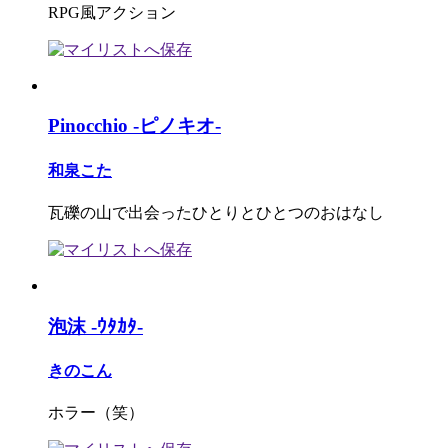
RPG風アクション
Pinocchio -ピノキオ-
和泉こた
瓦礫の山で出会ったひとりとひとつのおはなし
泡沫 -ｳﾀｶﾀ-
きのこん
ホラー（笑）