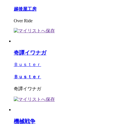
越後屋工房
Over Ride
奇譚イワナガ
Ｂｕｓｔｅｒ
Ｂｕｓｔｅｒ
奇譚イワナガ
機械戦争