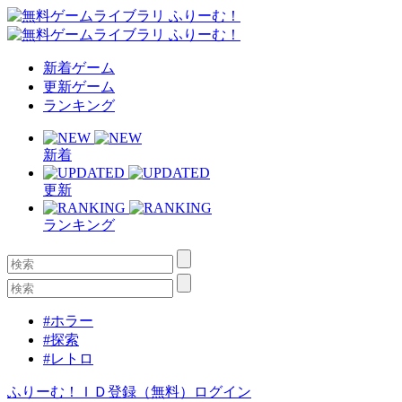
新着ゲーム
更新ゲーム
ランキング
新着
更新
ランキング
#ホラー
#探索
#レトロ
ふりーむ！ＩＤ登録（無料）
ログイン