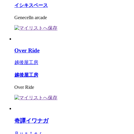
イシキスペース
Genecelln arcade
Over Ride
越後屋工房
越後屋工房
Over Ride
奇譚イワナガ
Ｂｕｓｔｅｒ