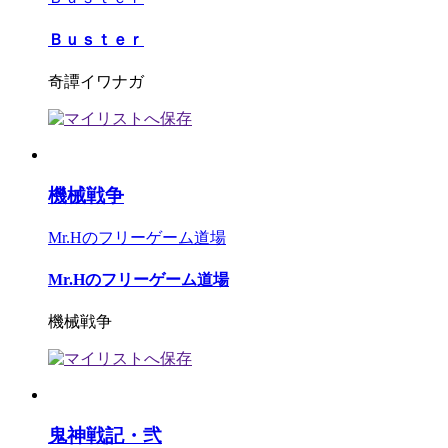
Ｂｕｓｔｅｒ
奇譚イワナガ
機械戦争
Mr.Hのフリーゲーム道場
Mr.Hのフリーゲーム道場
機械戦争
鬼神戦記・弐