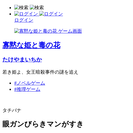
ログイン
寡黙な姫と毒の花
たけやまいちか
若き姫よ、女王暗殺事件の謎を追え
#ノベルゲーム
#推理ゲーム
タチバナ
眼ガンびらきマンがすき