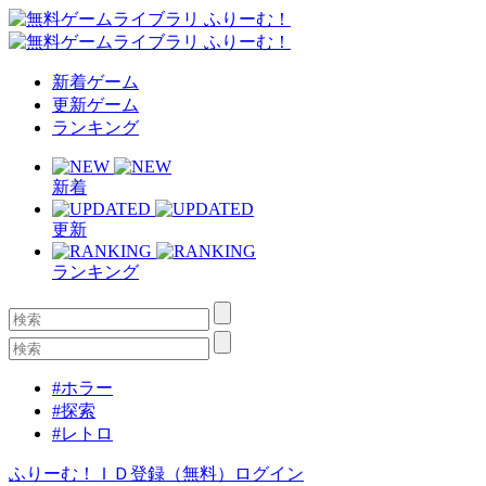
新着ゲーム
更新ゲーム
ランキング
新着
更新
ランキング
#ホラー
#探索
#レトロ
ふりーむ！ＩＤ登録（無料）
ログイン