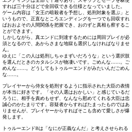
エンディングは全部で十通りあり、スキップとセーブを駆使
すれば三十分ほどで全回収できる仕様となっていました。
ゲーム内容は「女王の暗殺者を予想し、処刑対象を選ぶ」と
いうもので、正直なところエンディングを一つでも回収すれ
ばおおよその人間関係を把握でき、おのずと真相も察するこ
とができます。
しかしながら、真エンドに到達するためには周回プレイが必
須となるので、あからさまな地獄も選択しなければなりませ
ん。
ゆえに「この人は処刑しちゃまずいだろうな」という選択肢
を選んだときのカタルシスが物凄いです。ごめんな……。ご
めんな……。どうしてもトゥルーエンドがみたいんだごめん
な……。
プレイヤーから侍女を処刑するように指示された大臣の表情
が本当に好きです。「その人選はおかしい」と感じているだ
ろうに、相手を責めもせず、なんなら慰めてくれる大臣は忠
誠心のかたまりです。容疑者からすればたまったものではあ
りませんが、プレイヤーからすればそこも含めて愛しさが爆
発します。
トゥルーエンドBは「なにが正義なんだ」と考えさせられる