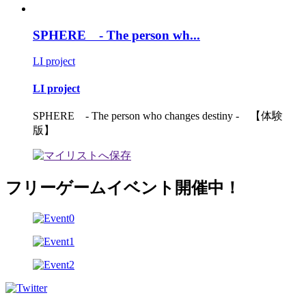
SPHERE - The person wh...
LI project
LI project
SPHERE - The person who changes destiny - 【体験
版】
フリーゲームイベント開催中！