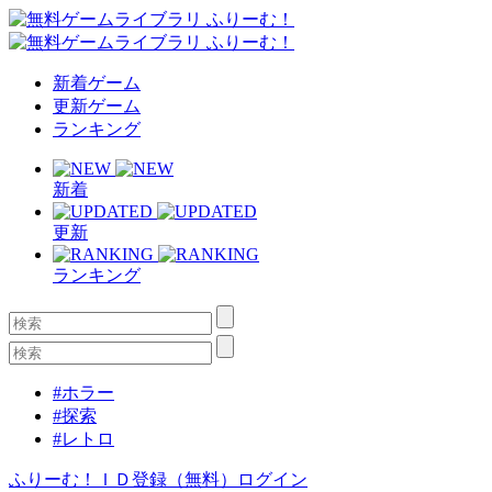
新着ゲーム
更新ゲーム
ランキング
新着
更新
ランキング
#ホラー
#探索
#レトロ
ふりーむ！ＩＤ登録（無料）
ログイン