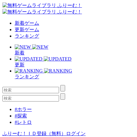
新着ゲーム
更新ゲーム
ランキング
新着
更新
ランキング
#ホラー
#探索
#レトロ
ふりーむ！ＩＤ登録（無料）
ログイン