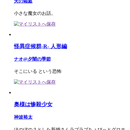
天の箱庭
小さな魔女のお話。
怪異症候群-R- 人形編
ナオ@夕闇の季節
そこにいる という恐怖
奥様は惨殺少女
神波裕太
ほのぼの？とした新婚さんラブラブちょびっとグロホ