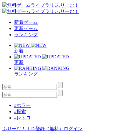
新着ゲーム
更新ゲーム
ランキング
新着
更新
ランキング
#ホラー
#探索
#レトロ
ふりーむ！ＩＤ登録（無料）
ログイン