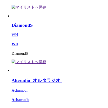
DiamondS
WH
WH
DiamondS
Alteradio -オルタラジオ-
Achamoth
Achamoth