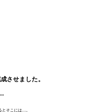
完成させました。
**
るとそこには…。