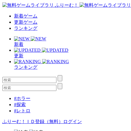
新着ゲーム
更新ゲーム
ランキング
新着
更新
ランキング
#ホラー
#探索
#レトロ
ふりーむ！ＩＤ登録（無料）
ログイン