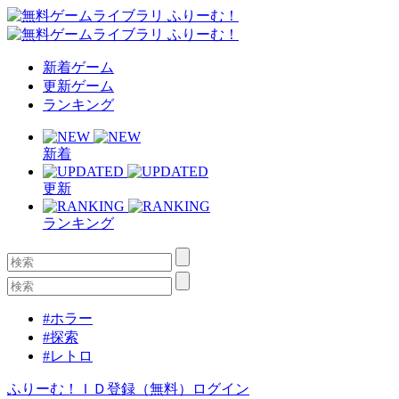
新着ゲーム
更新ゲーム
ランキング
新着
更新
ランキング
#ホラー
#探索
#レトロ
ふりーむ！ＩＤ登録（無料）
ログイン