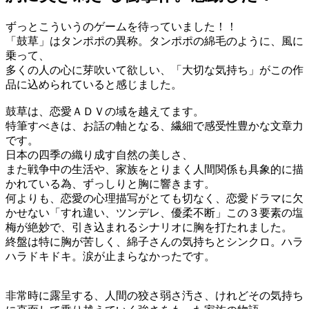
ずっとこういうのゲームを待っていました！！
「鼓草」はタンポポの異称。タンポポの綿毛のように、風に
乗って、
多くの人の心に芽吹いて欲しい、「大切な気持ち」がこの作
品に込められていると感じました。
鼓草は、恋愛ＡＤＶの域を越えてます。
特筆すべきは、お話の軸となる、繊細で感受性豊かな文章力
です。
日本の四季の織り成す自然の美しさ、
また戦争中の生活や、家族をとりまく人間関係も具象的に描
かれている為、ずっしりと胸に響きます。
何よりも、恋愛の心理描写がとても切なく、恋愛ドラマに欠
かせない「すれ違い、ツンデレ、優柔不断」この３要素の塩
梅が絶妙で、引き込まれるシナリオに胸を打たれました。
終盤は特に胸が苦しく、綿子さんの気持ちとシンクロ。ハラ
ハラドキドキ。涙が止まらなかったです。
非常時に露呈する、人間の狡さ弱さ汚さ、けれどその気持ち