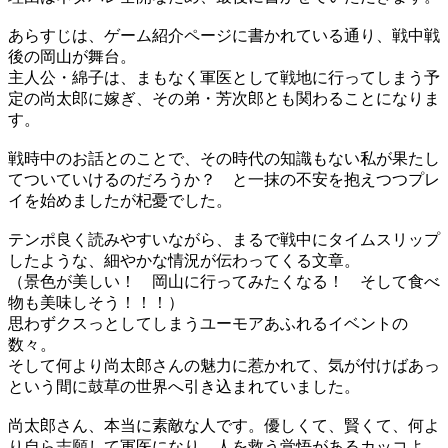
あらすじは、ゲーム紹介ページに書かれている通り、戦中戦
後の岡山が舞台。
主人公・綿子は、まもなく軍医として戦地に行ってしまう予
定の尚太郎に嫁ぎ、その弟・芳次郎とも関わることになりま
す。
戦時中のお話とのことで、その時代の知識もない私が果たし
てついていけるのだろうか？ と一抹の不安を抱えつつプレ
イを始めましたが杞憂でした。
テンポ良く読みやすいながら、まるで戦中にタイムスリップ
したような、細やかな情況が伝わってくる文章。
（景色が美しい！ 岡山に行ってみたくなる！ そして食べ
物も美味しそう！！！）
思わずクスっとしてしまうユーモアあふれるイベントの
数々。
そして何より尚太郎さんの魅力に惹かれて、気が付けばあっ
という間に鼓草の世界へ引き込まれていました。
尚太郎さん、本当に素敵な人です。優しくて、賢くて、何よ
り自ら志願して軍医になり、人を救う覚悟があるカッコよ