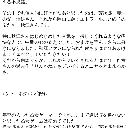
える不思議。
その中でも個人的に好きだなあと思ったのは、芳次郎、義理
の父・治雄さん、それから岡山に輝くエトワールこと綿子の
友だち・秋江さんです。
特に秋江さんはじめじめした空気を一掃してくれるような痛
快な人で、中盤の心の支えでした。おまけを読んでさらに好
きになりました。秋江ファンになられた皆さまはぜひおまけ
までチェックしていただきたい！
それから余談ですが、これからプレイされる方はぜひ、作者
さんの過去作「りんかね」もプレイするとニヤッと出来るか
も。
↓以下、ネタバレ部分↓
年季の入った乙女ゲーマーですがここまで選択肢を選べない
と思った乙女ゲームは初めてでした。
尚太郎さんが戦死したとの知らせが来てから、芳次郎と形だ