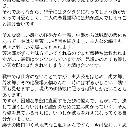
さ。
それでありながら、綿子にはタジタジになってしまう所がか
えって可愛らしく、二人の恋愛描写には頬が緩んでしまうこ
と請け合いです。
そんな楽しい感じの序盤から一転、中盤からは戦況の悪化も
あって、やはり重苦しい描写も続きます。主人公の綿子も
色々と難しい立場に立たされます。
芳次郎がずっと味方でいてくれるのでまだ気持ちは救われま
すが……最初はツンツンしていますが、兄想いのとても優し
い芳次郎にほだされてしまうこと請け合いです。
戦中では仕方のないことですが、主人公をはじめ、尚太郎、
芳次郎、その他登場人物みんな、時にはずるがしこい、醜い
面も見せますし、現代の価値観に照らせば許しがたいことも
あります。
ですが、困難な事態に直面するたびに悩んで、もがいて、決
して強くはないけれど誰かのために立ち向かっていく。そん
な姿を見ているうちに、いつしか彼らを好きになってくる自
分がいました。
綿子の陰口叩く意地悪なご近所さんですら、今は愛おしく思