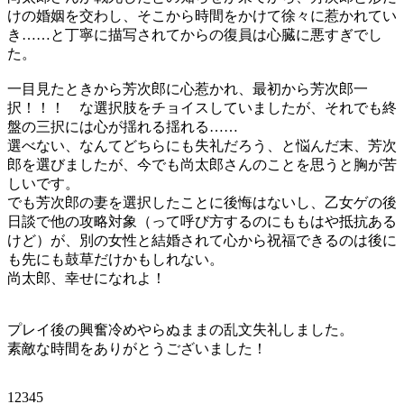
けの婚姻を交わし、そこから時間をかけて徐々に惹かれてい
き……と丁寧に描写されてからの復員は心臓に悪すぎでし
た。
一目見たときから芳次郎に心惹かれ、最初から芳次郎一
択！！！ な選択肢をチョイスしていましたが、それでも終
盤の三択には心が揺れる揺れる……
選べない、なんてどちらにも失礼だろう、と悩んだ末、芳次
郎を選びましたが、今でも尚太郎さんのことを思うと胸が苦
しいです。
でも芳次郎の妻を選択したことに後悔はないし、乙女ゲの後
日談で他の攻略対象（って呼び方するのにももはや抵抗ある
けど）が、別の女性と結婚されて心から祝福できるのは後に
も先にも鼓草だけかもしれない。
尚太郎、幸せになれよ！
プレイ後の興奮冷めやらぬままの乱文失礼しました。
素敵な時間をありがとうございました！
12345