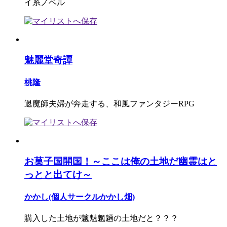
イ系ノベル
魅麗堂奇譚
桃隆
退魔師夫婦が奔走する、和風ファンタジーRPG
お菓子国開国！～ここは俺の土地だ幽霊はと
っとと出てけ～
かかし(個人サークルかかし畑)
購入した土地が魑魅魍魎の土地だと？？？