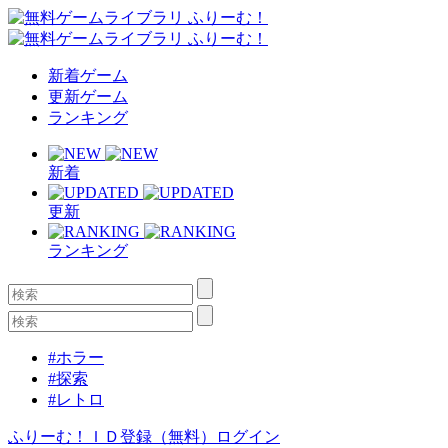
新着ゲーム
更新ゲーム
ランキング
新着
更新
ランキング
#ホラー
#探索
#レトロ
ふりーむ！ＩＤ登録（無料）
ログイン