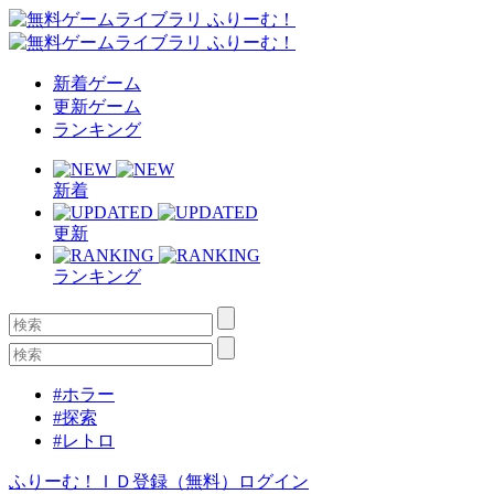
新着ゲーム
更新ゲーム
ランキング
新着
更新
ランキング
#ホラー
#探索
#レトロ
ふりーむ！ＩＤ登録（無料）
ログイン