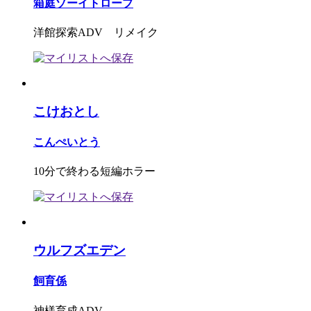
箱庭ゾーイトロープ
洋館探索ADV リメイク
こけおとし
こんぺいとう
10分で終わる短編ホラー
ウルフズエデン
飼育係
神様育成ADV