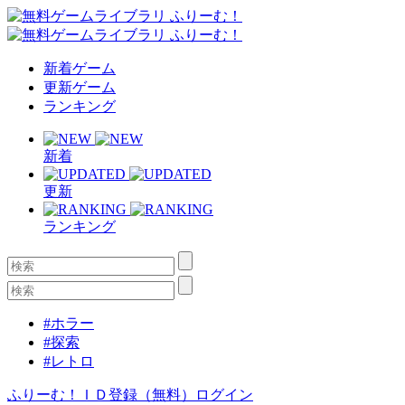
新着ゲーム
更新ゲーム
ランキング
新着
更新
ランキング
#ホラー
#探索
#レトロ
ふりーむ！ＩＤ登録（無料）
ログイン