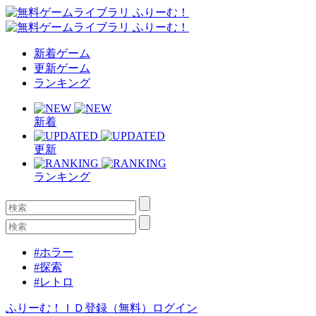
新着ゲーム
更新ゲーム
ランキング
新着
更新
ランキング
#ホラー
#探索
#レトロ
ふりーむ！ＩＤ登録（無料）
ログイン