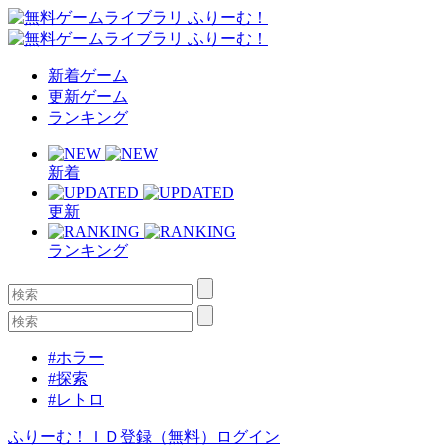
新着ゲーム
更新ゲーム
ランキング
新着
更新
ランキング
#ホラー
#探索
#レトロ
ふりーむ！ＩＤ登録（無料）
ログイン