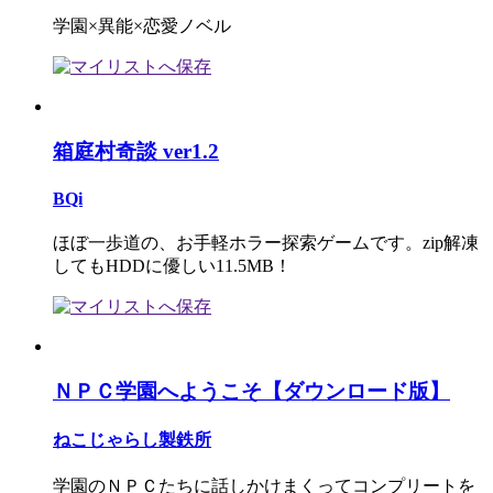
学園×異能×恋愛ノベル
箱庭村奇談 ver1.2
BQi
ほぼ一歩道の、お手軽ホラー探索ゲームです。zip解凍
してもHDDに優しい11.5MB！
ＮＰＣ学園へようこそ【ダウンロード版】
ねこじゃらし製鉄所
学園のＮＰＣたちに話しかけまくってコンプリートを