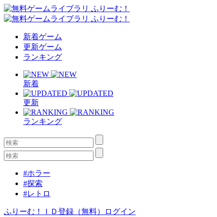
新着ゲーム
更新ゲーム
ランキング
新着
更新
ランキング
#ホラー
#探索
#レトロ
ふりーむ！ＩＤ登録（無料）
ログイン