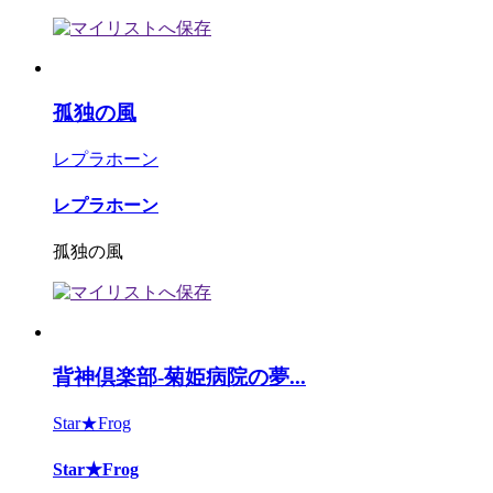
孤独の風
レプラホーン
レプラホーン
孤独の風
背神倶楽部-菊姫病院の夢...
Star★Frog
Star★Frog