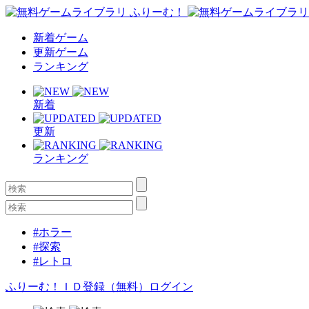
新着ゲーム
更新ゲーム
ランキング
新着
更新
ランキング
#ホラー
#探索
#レトロ
ふりーむ！ＩＤ登録（無料）
ログイン