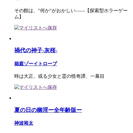
その館は、"何か"がおかしい――【探索型ホラーゲー
ム】
禍代の神子-灰桜-
箱庭ゾーイトロープ
時は大正、或る少女と霊の怪奇譚、一幕目
夏の日の幽淫ー全年齢版ー
神波裕太