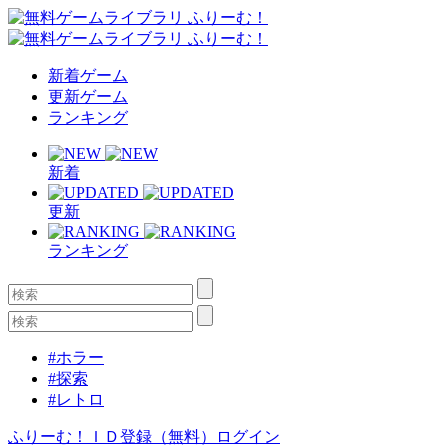
新着ゲーム
更新ゲーム
ランキング
新着
更新
ランキング
#ホラー
#探索
#レトロ
ふりーむ！ＩＤ登録（無料）
ログイン