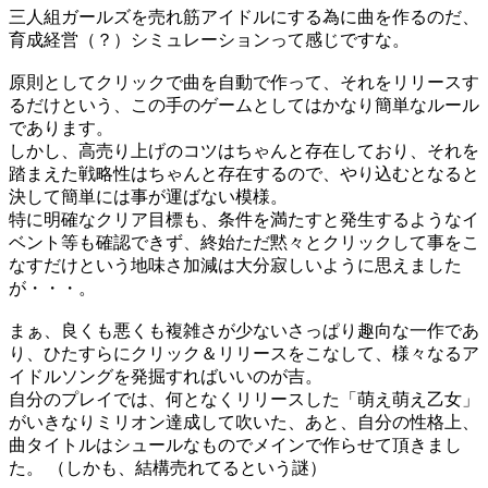
三人組ガールズを売れ筋アイドルにする為に曲を作るのだ、
育成経営（？）シミュレーションって感じですな。
原則としてクリックで曲を自動で作って、それをリリースす
るだけという、この手のゲームとしてはかなり簡単なルール
であります。
しかし、高売り上げのコツはちゃんと存在しており、それを
踏まえた戦略性はちゃんと存在するので、やり込むとなると
決して簡単には事が運ばない模様。
特に明確なクリア目標も、条件を満たすと発生するようなイ
ベント等も確認できず、終始ただ黙々とクリックして事をこ
なすだけという地味さ加減は大分寂しいように思えました
が・・・。
まぁ、良くも悪くも複雑さが少ないさっぱり趣向な一作であ
り、ひたすらにクリック＆リリースをこなして、様々なるア
イドルソングを発掘すればいいのが吉。
自分のプレイでは、何となくリリースした「萌え萌え乙女」
がいきなりミリオン達成して吹いた、あと、自分の性格上、
曲タイトルはシュールなものでメインで作らせて頂きまし
た。 （しかも、結構売れてるという謎）