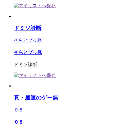
ドミソ診断
そらとブゥ豚
そらとブゥ豚
ドミソ診断
真・最速のゲー無
０８
０８