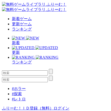
新着ゲーム
更新ゲーム
ランキング
新着
更新
ランキング
#ホラー
#探索
#レトロ
ふりーむ！ＩＤ登録（無料）
ログイン