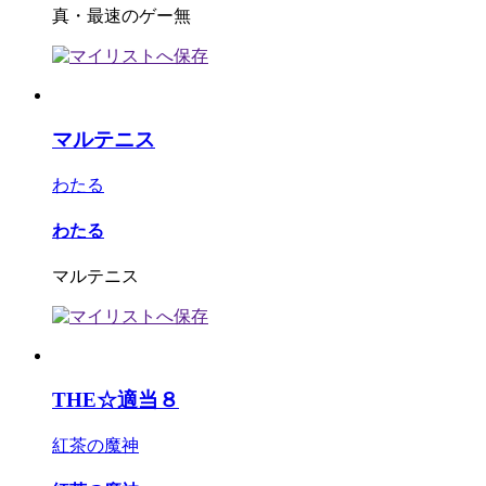
真・最速のゲー無
マルテニス
わたる
わたる
マルテニス
THE☆適当８
紅茶の魔神