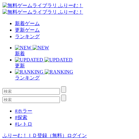
新着ゲーム
更新ゲーム
ランキング
新着
更新
ランキング
#ホラー
#探索
#レトロ
ふりーむ！ＩＤ登録（無料）
ログイン