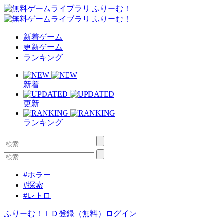
新着ゲーム
更新ゲーム
ランキング
新着
更新
ランキング
#ホラー
#探索
#レトロ
ふりーむ！ＩＤ登録（無料）
ログイン