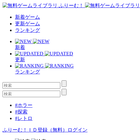
新着ゲーム
更新ゲーム
ランキング
新着
更新
ランキング
#ホラー
#探索
#レトロ
ふりーむ！ＩＤ登録（無料）
ログイン