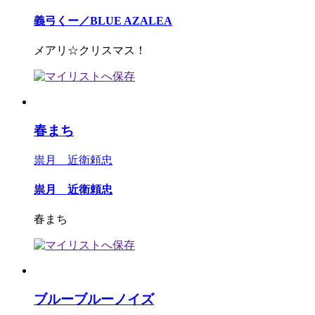
義弓くー／BLUE AZALEA
メアリ☆クリスマス！
春まち
祟月 近衛頼忠
祟月 近衛頼忠
春まち
ブルーブルーノイズ