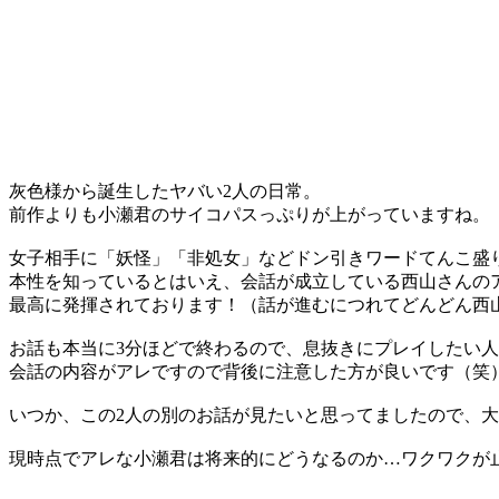
灰色様から誕生したヤバい2人の日常。
前作よりも小瀬君のサイコパスっぷりが上がっていますね。
女子相手に「妖怪」「非処女」などドン引きワードてんこ盛
本性を知っているとはいえ、会話が成立している西山さんの
最高に発揮されております！（話が進むにつれてどんどん西
お話も本当に3分ほどで終わるので、息抜きにプレイしたい
会話の内容がアレですので背後に注意した方が良いです（笑
いつか、この2人の別のお話が見たいと思ってましたので、
現時点でアレな小瀬君は将来的にどうなるのか…ワクワクが