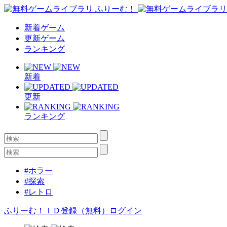
新着ゲーム
更新ゲーム
ランキング
新着
更新
ランキング
#ホラー
#探索
#レトロ
ふりーむ！ＩＤ登録（無料）
ログイン