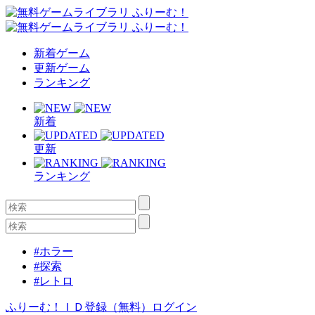
新着ゲーム
更新ゲーム
ランキング
新着
更新
ランキング
#ホラー
#探索
#レトロ
ふりーむ！ＩＤ登録（無料）
ログイン