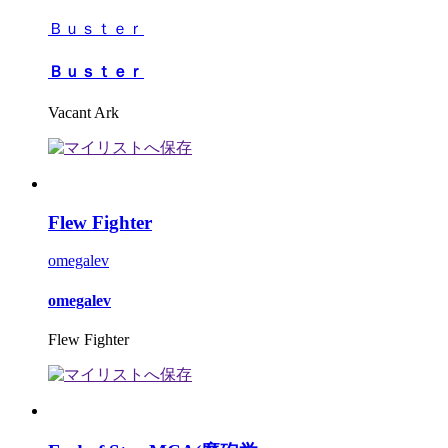
Ｂｕｓｔｅｒ
Ｂｕｓｔｅｒ
Vacant Ark
Flew Fighter
omegalev
omegalev
Flew Fighter