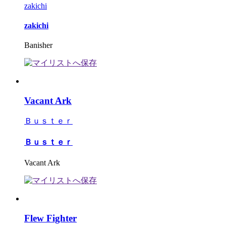
zakichi
zakichi
Banisher
Vacant Ark
Ｂｕｓｔｅｒ
Ｂｕｓｔｅｒ
Vacant Ark
Flew Fighter