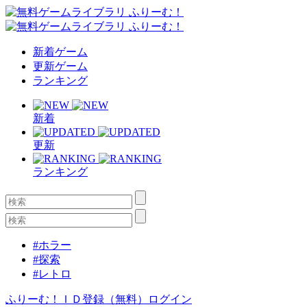
新着ゲーム
更新ゲーム
ランキング
新着
更新
ランキング
#ホラー
#探索
#レトロ
ふりーむ！ＩＤ登録（無料）
ログイン