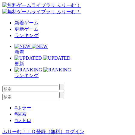
新着ゲーム
更新ゲーム
ランキング
新着
更新
ランキング
#ホラー
#探索
#レトロ
ふりーむ！ＩＤ登録（無料）
ログイン