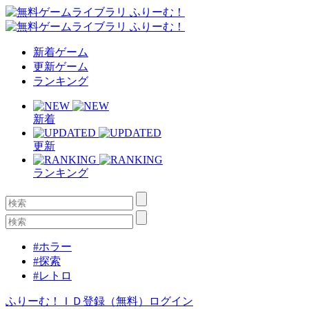
新着ゲーム
更新ゲーム
ランキング
新着
更新
ランキング
#ホラー
#探索
#レトロ
ふりーむ！ＩＤ登録（無料）
ログイン