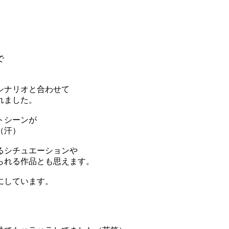
で
シナリオと合わせて
れました。
トシーンが
（汗）
るシチュエーションや
られる作品とも思えます。
にしています。