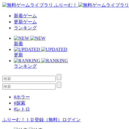
新着ゲーム
更新ゲーム
ランキング
新着
更新
ランキング
#ホラー
#探索
#レトロ
ふりーむ！ＩＤ登録（無料）
ログイン