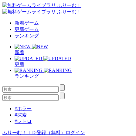
新着ゲーム
更新ゲーム
ランキング
新着
更新
ランキング
#ホラー
#探索
#レトロ
ふりーむ！ＩＤ登録（無料）
ログイン