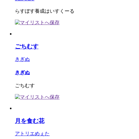
らすぼす養成はいすくーる
ごちむす
きぎぬ
きぎぬ
ごちむす
月を食む花
アトリエめぇた