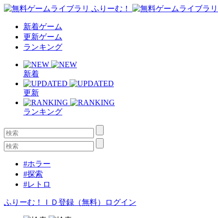
新着ゲーム
更新ゲーム
ランキング
新着
更新
ランキング
#ホラー
#探索
#レトロ
ふりーむ！ＩＤ登録（無料）
ログイン