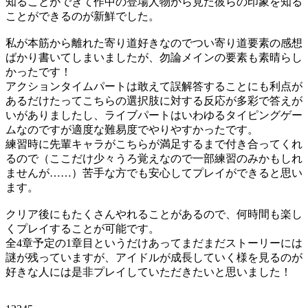
知ることができて作中の登場人物から見た彼らの印象を知る
ことができるのが新鮮でした。
私が本筋から離れた寄り道好きなのでつい寄り道要素の感想
ばかり書いてしまいましたが、勿論メインの要素も素晴らし
かったです！
アクションタイムパートは敢えて誤解答することにも利点が
あるだけたってこちらの選択肢に対する反応が多彩で答えが
いがありましたし、ライブパートはいわゆるタイピングゲー
ムなのですが適度な難易度でやりやすかったです。
練習時に先輩キャラがこちらが満足するまで付き合ってくれ
るので（ここだけ少々うろ覚えなので一部練習のみかもしれ
ませんが……）苦手な方でも安心してプレイができると思い
ます。
クリア後にもたくさんやれることがあるので、何時間も楽し
くプレイすることが可能です。
全4章予定の1章目というだけあってまだまだストーリーには
謎が残っていますが、アイドルが成長していく様を見るのが
好きな人には是非プレイしていただきたいと思いました！