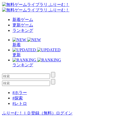
新着ゲーム
更新ゲーム
ランキング
新着
更新
ランキング
#ホラー
#探索
#レトロ
ふりーむ！ＩＤ登録（無料）
ログイン