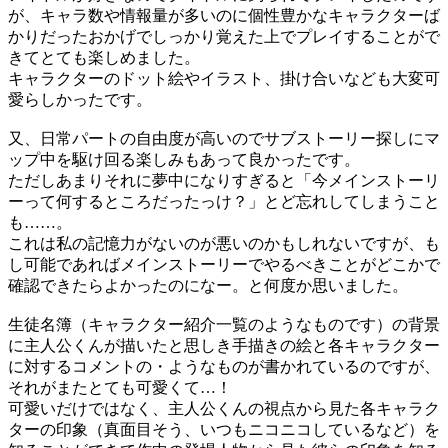
が、キャラ数や情報量が多いのに個性豊かなキャラクターば
かりだったおかげでしっかり覚えた上でプレイすることがで
きてとても楽しめました。
キャラクターのドット絵やイラスト、掛け合いなども大変可
愛らしかったです。
又、日常パートの自由度が高いのでサブストーリー探しにマ
ップ中を駆け回る楽しみもあって良かったです。
ただしあまりそれに夢中になりすぎると「今メインストーリ
ーって何するところだったっけ？」とど忘れしてしまうこと
も……。
これは私の記憶力がないのが悪いのかもしれないですが、も
し可能であればメインストーリーでやるべきことがどこかで
確認できたらよかったのになー。と何度か思いました。
生徒名簿（キャラクター紹介一覧のようなものです）の背景
に主人公くんが描いたと思しき手描きの絵と各キャラクター
に対するコメントの・ようなものが書かれているのですが、
それがまたとても可愛くて…！
可愛いだけではなく、主人公くんの視点から見た各キャラク
ターの印象（真面目そう、いつもニコニコしているなど）を