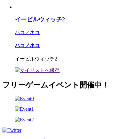
イービルウィッチ2
ハコノネコ
ハコノネコ
イービルウィッチ2
フリーゲームイベント開催中！