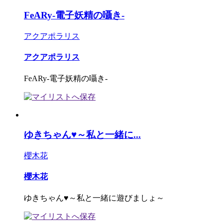
FeARy-電子妖精の囁き-
アクアポラリス
アクアポラリス
FeARy-電子妖精の囁き-
ゆきちゃん♥～私と一緒に...
櫻木花
櫻木花
ゆきちゃん♥～私と一緒に遊びましょ～