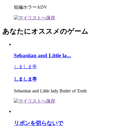
短編ホラーADV
あなたにオススメのゲーム
Sebastian and Little la...
しましま亭
しましま亭
Sebastian and Little lady Butler of Truth
リボンを切らないで