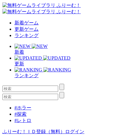
新着ゲーム
更新ゲーム
ランキング
新着
更新
ランキング
#ホラー
#探索
#レトロ
ふりーむ！ＩＤ登録（無料）
ログイン