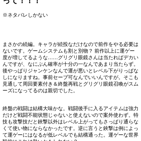
って！！！
※ネタバレしかない
まさかの続編。キャラが続投なだけなので前作をやる必要は
ないです。ゲームシステムも割と別物？ 前作以上に運ゲー
度が増してるような……グリグリ眼鏡さんは当たればデカい
んですが、なにぶん確率が十分の一なんであまり当たらず。
後やっぱりジャンケンなんで運が悪いとレベル下がりっぱな
しになりますね。事前セーブ可なんでいいんですが。そこも
見通して周回要素付き＆終盤再戦とグリグリ眼鏡召喚がスム
ーズになってるのは親切でした。
終盤の戦闘は結構大味かな。戦闘後手に入るアイテムは強力
だけど戦闘不能状態じゃないと使えないので案外使わず。特
技も攻撃技だと鋏撃以外はレベル上がってもさっぱり通らな
くて使い物にならなかったです。逆に言うと鋏撃は例によっ
て運ゲーにはなるが低レベルでも結構通った。運ゲーな世界