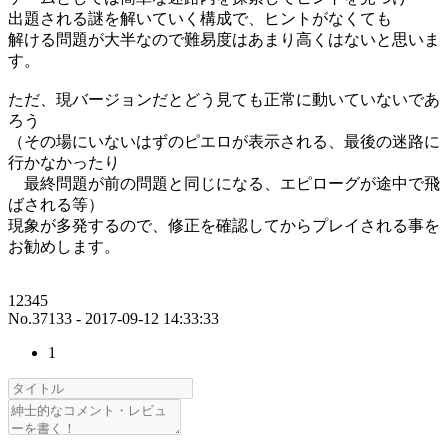
出題される謎を解いていく構成で、ヒントがなくても
解ける問題が大半なので難易度はあまり高くはないと思いま
す。
ただ、現バージョンだとどう見ても正常に動いていないであ
ろう
（その場にいないはずのピエロが表示される、最後の迷路に
行かなかったり
最終問題が前の問題と同じになる、エピローグが途中で飛
ばされる等）
現象が多発するので、修正を確認してからプレイされる事を
お勧めします。
12345
No.37133 - 2017-09-12 14:33:33
1