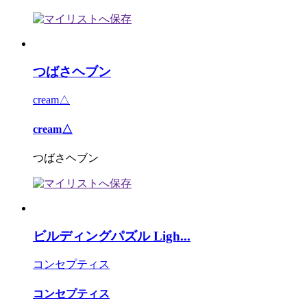
つばさヘブン
cream△
cream△
つばさヘブン
ビルディングパズル Ligh...
コンセプティス
コンセプティス