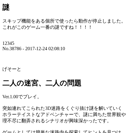
謎
スキップ機能をある個所で使ったら動作が停止しました。
これがこのゲーム一番の謎ですね！！！！
12345
No.38786 - 2017-12-24 02:08:10
げそーと
二人の迷宮、二人の問題
Ver.1.00でプレイ。
突如連れてこられた3D迷路をくぐり抜け謎を解いていく
ホラーテイストなアドベンチャーで、謎に満ちた世界観や
理不尽に翻弄されるシナリオが興味深かったです。
ゲームとしては簡単な迷路内を探索してヒントを見つけ