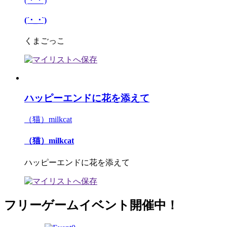
(´･_･`)
(´･_･`)
くまごっこ
ハッピーエンドに花を添えて
（猫）milkcat
（猫）milkcat
ハッピーエンドに花を添えて
フリーゲームイベント開催中！