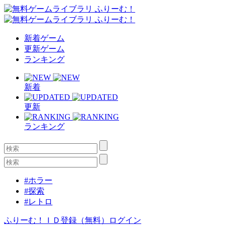
新着ゲーム
更新ゲーム
ランキング
新着
更新
ランキング
#ホラー
#探索
#レトロ
ふりーむ！ＩＤ登録（無料）
ログイン