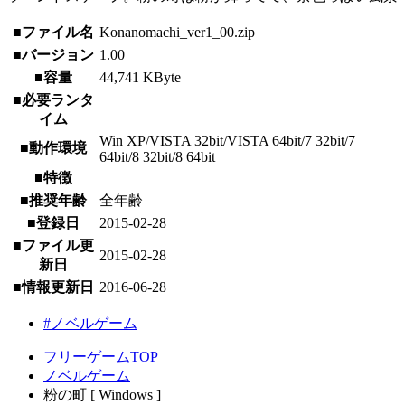
■ファイル名
Konanomachi_ver1_00.zip
■バージョン
1.00
■容量
44,741 KByte
■必要ランタ
イム
Win XP/VISTA 32bit/VISTA 64bit/7 32bit/7
■動作環境
64bit/8 32bit/8 64bit
■特徴
■推奨年齢
全年齢
■登録日
2015-02-28
■ファイル更
2015-02-28
新日
■情報更新日
2016-06-28
#ノベルゲーム
フリーゲームTOP
ノベルゲーム
粉の町 [ Windows ]