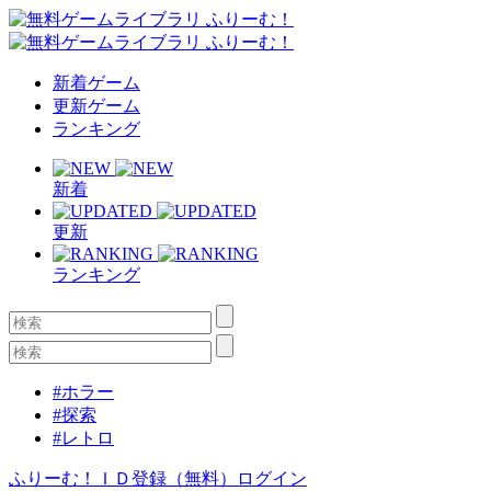
新着ゲーム
更新ゲーム
ランキング
新着
更新
ランキング
#ホラー
#探索
#レトロ
ふりーむ！ＩＤ登録（無料）
ログイン