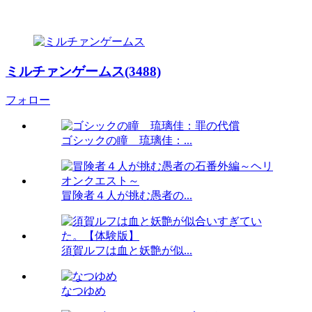
ミルチァンゲームス(3488)
フォロー
ゴシックの瞳 琉璃佳：...
冒険者４人が挑む愚者の...
須賀ルフは血と妖艶が似...
なつゆめ