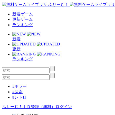
新着ゲーム
更新ゲーム
ランキング
新着
更新
ランキング
#ホラー
#探索
#レトロ
ふりーむ！ＩＤ登録（無料）
ログイン