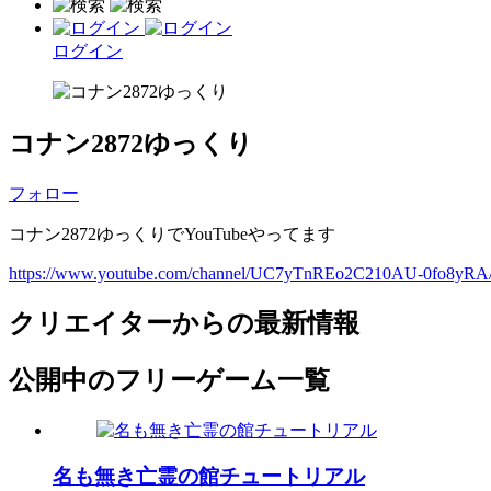
ログイン
コナン2872ゆっくり
フォロー
コナン2872ゆっくりでYouTubeやってます
https://www.youtube.com/channel/UC7yTnREo2C210AU-0fo8yRA/f
クリエイターからの最新情報
公開中のフリーゲーム一覧
名も無き亡霊の館チュートリアル