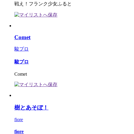
戦え！フランク少女ふると
Comet
駿プロ
駿プロ
Comet
樹とあそぼ！
fiore
fiore