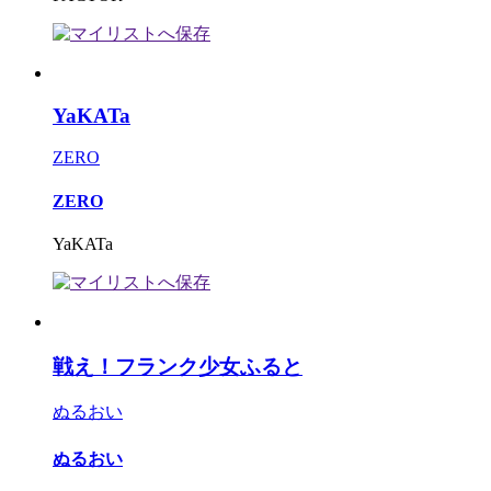
YaKATa
ZERO
ZERO
YaKATa
戦え！フランク少女ふると
ぬるおい
ぬるおい