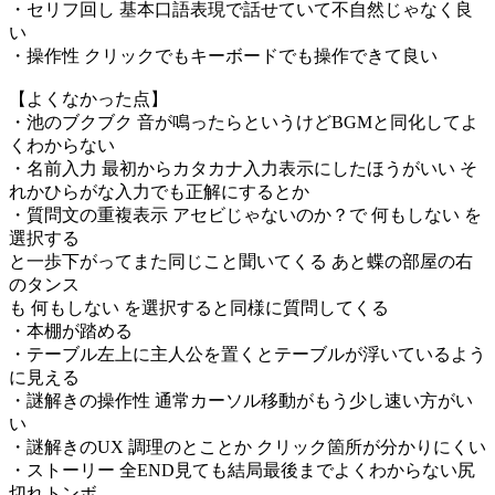
・セリフ回し 基本口語表現で話せていて不自然じゃなく良
い
・操作性 クリックでもキーボードでも操作できて良い
【よくなかった点】
・池のブクブク 音が鳴ったらというけどBGMと同化してよ
くわからない
・名前入力 最初からカタカナ入力表示にしたほうがいい そ
れかひらがな入力でも正解にするとか
・質問文の重複表示 アセビじゃないのか？で 何もしない を
選択する
と一歩下がってまた同じこと聞いてくる あと蝶の部屋の右
のタンス
も 何もしない を選択すると同様に質問してくる
・本棚が踏める
・テーブル左上に主人公を置くとテーブルが浮いているよう
に見える
・謎解きの操作性 通常カーソル移動がもう少し速い方がい
い
・謎解きのUX 調理のとことか クリック箇所が分かりにくい
・ストーリー 全END見ても結局最後までよくわからない尻
切れトンボ