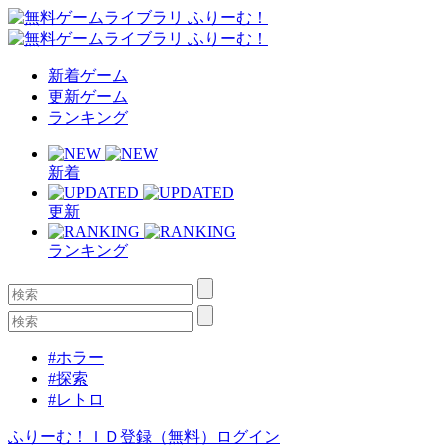
新着ゲーム
更新ゲーム
ランキング
新着
更新
ランキング
#ホラー
#探索
#レトロ
ふりーむ！ＩＤ登録（無料）
ログイン