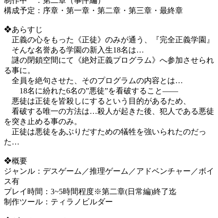
制作中 ：第二章（事件編）
構成予定：序章・第一章・第二章・第三章・最終章
❖あらすじ
正義の心をもった《正徒》のみが通う、『完全正義学園』
そんな名誉ある学園の新入生18名は…
謎の閉鎖空間にて《絶対正義プログラム》へ参加させられ
る事に。 ​
全員を絶句させた、そのプログラムの内容とは…
18名に紛れた6名の”悪徒”を看破すること――
悪徒は正徒を皆殺しにするという目的があるため、
看破する唯一の方法は…殺人が起きた後、犯人である悪徒
を突き止める事のみ。
正徒は悪徒をあぶりだすための犠牲を強いられたのだっ
た…
❖概要
ジャンル：デスゲーム／推理ゲーム／アドベンチャー／ボイ
ス有
プレイ時間：3~5時間程度※第二章(日常編)終了迄
制作ツール：ティラノビルダー