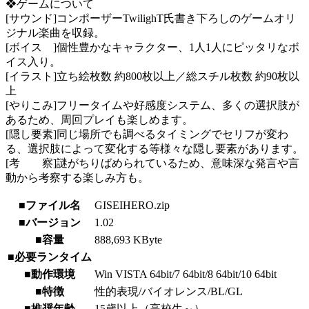
❖ゲームについて
[サウンド]コンポーザーTwilighT氏書き下ろしのゲームオリ
ジナル楽曲を収録。
[ボイス ]個性豊かなキャラクター、1人1人にピッタリなボ
イス入り。
[イラスト]立ち絵枚数 約800枚以上／総スチル枚数 約90枚以
上
[やりこみ]フリータイムや好感度システム、多くの選択肢が
あるため、周回プレイも楽しめます。
[隠し要素]同じ場所でも調べるタイミングでセリフが変わ
る、選択肢によって変化する等様々な隠し要素があります。
[考 察]謎がちりばめられているため、意味深な発言や言
動から考察する楽しみ方も。
■ファイル名
GISEIHERO.zip
■バージョン
1.02
■容量
888,693 KByte
■必要ランタイム
■動作環境
Win VISTA 64bit/7 64bit/8 64bit/10 64bit
■特徴
性的表現/バイオレンス/BL/GL
■推奨年齢
15歳以上（高校生～）