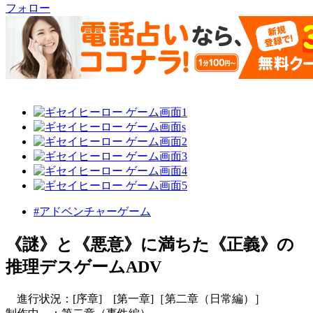
フォロー
#アドベンチャーゲーム
《謎》と《悪意》に満ちた《正義》の
推理デスゲームADV
進行状況：[序章] [第一章]［第二章（日常編）］