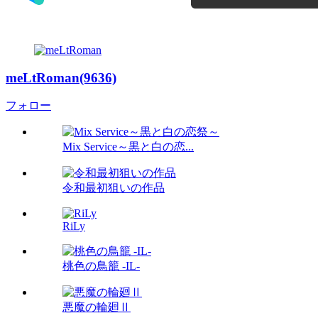
meLtRoman(9636)
フォロー
Mix Service～黒と白の恋...
令和最初狙いの作品
RiLy
桃色の鳥籠 -IL-
悪魔の輪廻Ⅱ