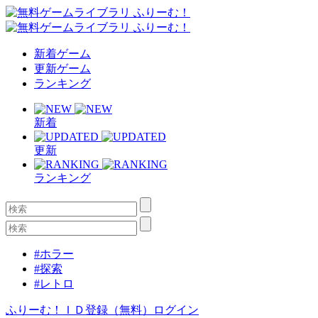
新着ゲーム
更新ゲーム
ランキング
新着
更新
ランキング
#ホラー
#探索
#レトロ
ふりーむ！ＩＤ登録（無料）
ログイン