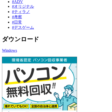
#ADV
#オリジナル
#ティラノ
#考察
#日常
#デスゲーム
ダウンロード
Windows